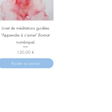
Aperçu rapide
Livret de méditations guidées
"Apprendre à s'aimer" (format
numérique)
Prix
120,00 €
Ajouter au panier